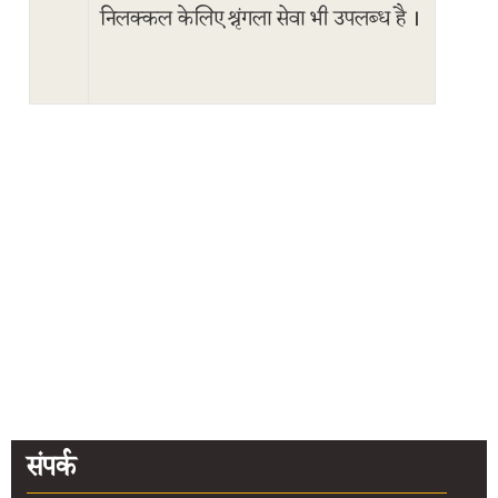
कैसे
निलक्कल केलिए श्रृंगला सेवा भी उपलब्ध है ।
पहुंचा
जाये
तीर्थयात्री
सुविधाएं
ऑनलाइन
बुकिंग
हेल्पलाइन
रंगमहल
संपर्क