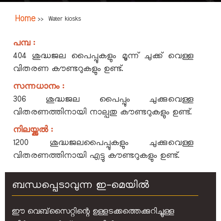
Breadcrumb
Home
Main
Water kiosks
>>
navigation
പമ്പ :
404 ശുദ്ധജല പൈപ്പുകളും മൂന്ന് ചുക്ക് വെള്ള
വിതരണ കൗണ്ടറുകളും ഉണ്ട്.
🏠
സന്നധാനം :
ശബരിമല
306 ശുദ്ധജല പൈപ്പും ചുക്കുവെള്ള
വിതരണത്തിനായി നാല്പതു കൗണ്ടറുകളും ഉണ്ട്.
പൂജ
നിലയ്ക്കല്‍ :
1200 ശുദ്ധജലപൈപ്പുകളും ചുക്കുവെള്ള
എങ്ങനെ
വിതരണത്തിനായി എട്ടു കൗണ്ടറുകളും ഉണ്ട്.
എത്തിച്ചേരാം
ബന്ധപ്പെടാവുന്ന ഇ-മെയിൽ
സൗകര്യങ്ങള്‍
ഈ വെബ്‌സൈറ്റിന്റെ ഉള്ളടക്കത്തെക്കുറിച്ചുള്ള
ഓൺലൈൻ