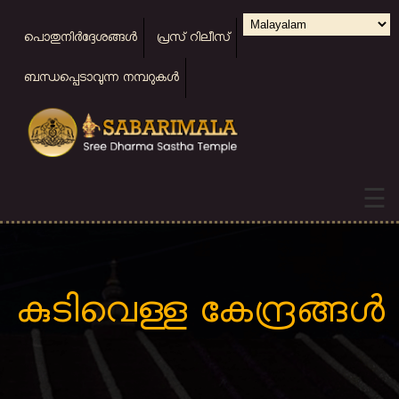
Skip
Select
Top
പൊതുനിര്‍ദ്ദേശങ്ങള്‍
പ്രസ് റിലീസ്
to
menu
your
main
language
ബന്ധപ്പെടാവുന്ന നമ്പറുകള്‍
content
☰
കുടിവെള്ള കേന്ദ്രങ്ങള്‍