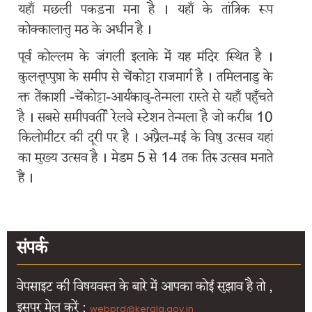
यहाँ मछली पकड़ना मना है । यहाँ के तांत्रिक रूप
पहुंचा
जाये
कोक्कालात्तु मठ के अधीन है ।
पूर्व कोल्लम के जंगली इलाके में यह मंदिर स्थित है ।
तीर्थयात्री
कुलत्तूप्पुष़ा के समीप से चेंकोट्टा राजमार्ग है । तमिलनाडु के
सुविधाएं
क्त तेंकाशी -चेंकोट्टा-आर्यंकावु-तेन्मला रास्ते से यहाँ पहुँचते
ऑनलाइन
है । सबसे समीपवर्ती रेलवे स्टेशन तेन्मला है जो करीब 10
बुकिंग
किलोमीटर की दूरी पर है । अप्रैल-मई के विषु उत्सव यहां
का मुख्य उत्सव है । मेडम 5 से 14 तक तिरु उत्सव मनाते
हेल्पलाइन
हैं ।
रंगमहल
संपर्क
वेपसाइट की विषयवस्त के बारे में आपका कोई सुझाव है तो ,
इसपर मेल करें :
webprd@kerala.gov.in