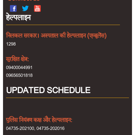
ऑनलाइन
हेल्पलाइन
बुकिंग
हेल्पलाइन
निलकल सरकार। अस्पताल की हेल्पलाइन (एम्बुलेंस)
1298
रंगमहल
सुरक्षित क्षेत्र:
09400044991
09656501818
UPDATED SCHEDULE
पुलिस नियंत्रण कक्ष और हेल्पलाइन:
04735-202100, 04735-202016