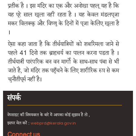
प्रतीक है । इस मंदिर का एक और अनोखा पहलू यह है कि
यह पूरे साल खुला नहीं रहता है । यह केवल मंडलपूजा
स्वामी
अय्यप्पन
मकर विलक्कु और विष्णु के दिनों में पूजा केलिए खुला है
के
।
बारे
में
ऐसा कहा जाता है कि तीर्थयात्रियों को शबरिमला जाने से
पहले 41 दिनो तक ब्राहृचर्य का पालन करना पडता है ।
उपदेवदास
तीर्थयात्री पारंपरिक बन वन मार्गों के साथ-साथ पंबा से भी
जाते है, जो मंदिर तक पहुँचने के लिए शारीरिक रूप से कम
चुनौतीपूर्म नहीं है।
पूजा
कैसे
संपर्क
पहुंचा
जाये
वेपसाइट की विषयवस्त के बारे में आपका कोई सुझाव है तो ,
इसपर मेल करें :
webprd@kerala.gov.in
तीर्थयात्री
सुविधाएं
Connect us