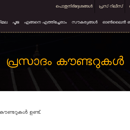
Top
പൊതുനിര്‍ദ്ദേശങ്ങള്‍
പ്രസ് റിലീസ്
menu
ിമല
പൂജ
എങ്ങനെ എത്തിച്ചേരാം
സൗകര്യങ്ങള്‍
ഓൺലൈൻ ബുക്
പ്രസാദം കൗണ്ടറുകള്‍
ണ്ടറുകള്‍ ഉണ്ട്.