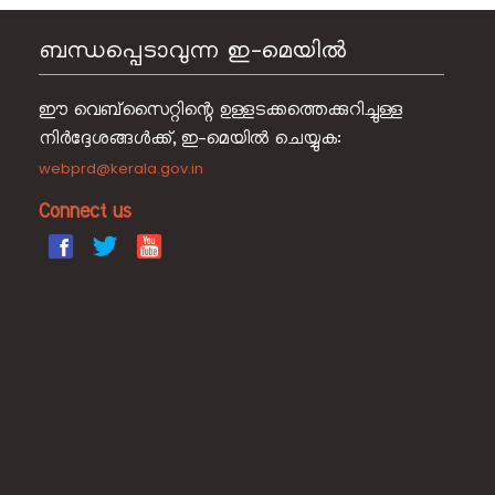
ശബരിമല
ബന്ധപ്പെടാവുന്ന ഇ-മെയിൽ
പൂജ
ഈ വെബ്‌സൈറ്റിന്റെ ഉള്ളടക്കത്തെക്കുറിച്ചുള്ള
നിർദ്ദേശങ്ങൾക്ക്, ഇ-മെയിൽ ചെയ്യുക:
എങ്ങനെ
എത്തിച്ചേരാം
webprd@kerala.gov.in
Connect us
സൗകര്യങ്ങള്‍
ഓൺലൈൻ
ബുക്കിംഗ്
ഹെല്‍പ്
ലൈന്‍
ചിത്രശാല