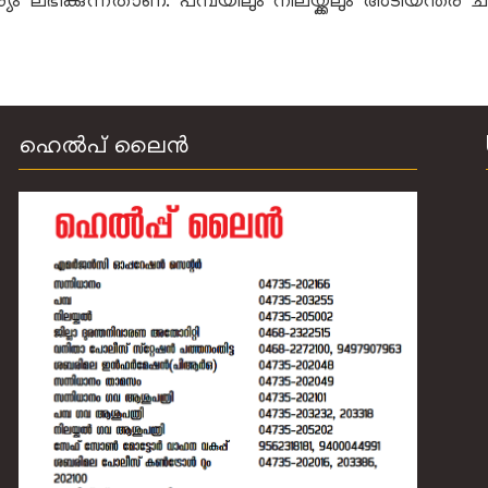
ൗകര്യം ലഭിക്കുന്നതാണ്. പമ്പയിലും നിലയ്ക്കലും അടിയന
ഹെല്‍പ് ലൈന്‍