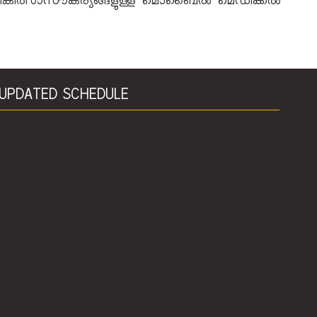
്തര ചികിത്സാസൗകര്യങ്ങളുള്ള മൊബൈല്‍ മെഡിക്കല്‍
UPDATED SCHEDULE