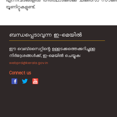
എന്നിവിടങ്ങളില്‍ തീര്‍ത്ഥാടകര്‍‍ക്ക് ചികിത്സാ സ
യൂണിറ്റുകളുണ്ട്.
ശബരിമല
പൂജ
ബന്ധപ്പെടാവുന്ന ഇ-മെയിൽ
എങ്ങനെ
എത്തിച്ചേരാം
ഈ വെബ്‌സൈറ്റിന്റെ ഉള്ളടക്കത്തെക്കുറിച്ചുള്ള
നിർദ്ദേശങ്ങൾക്ക്, ഇ-മെയിൽ ചെയ്യുക:
സൗകര്യങ്ങള്‍
webprd@kerala.gov.in
ഓൺലൈൻ
Connect us
ബുക്കിംഗ്
ഹെല്‍പ്
ലൈന്‍
ചിത്രശാല