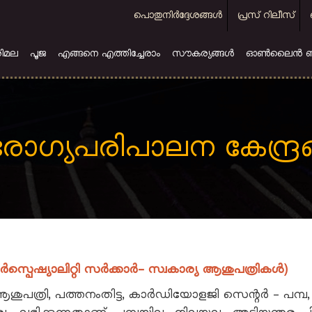
Top
പൊതുനിര്‍ദ്ദേശങ്ങള്‍
പ്രസ് റിലീസ്
menu
ിമല
പൂജ
എങ്ങനെ എത്തിച്ചേരാം
സൗകര്യങ്ങള്‍
ഓൺലൈൻ ബുക്
ഗ്യപരിപാലന കേന്ദ്രങ്
്‍സ്പെഷ്യാലിറ്റി സര്‍ക്കാര്‍- സ്വകാര്യ ആശുപത്രികള്‍)
പത്രി, പത്തനംതിട്ട, കാര്‍ഡിയോളജി സെന്റര്‍ - പമ്പ, 