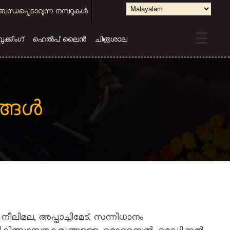
Select
ബന്ധപ്പെടാവുന്ന നമ്പറുകള്‍
your
☰
language
കിംഗ്
ഹെല്‍പ് ലൈന്‍
ചിത്രശാല
ങള്‍
നീലിമല, അപ്പാച്ചിമേട്, സന്നിധാനം