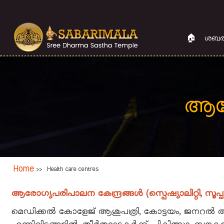
Skip
to
main
🏠
ശബര
content
ആരോ
Breadcrumb
Main
Home
Health care centres
>>
navigation
ആരോഗ്യപരിപാലന കേന്ദ്രങ്ങള്‍ (സ്പെഷ്യാലിറ്റി, സൂപ്പര
മെഡിക്കല്‍ കോളേജ് ആശുപത്രി, കോട്ടയം, ജനറല്‍ ആശു
🏠