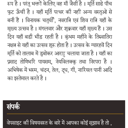
रूप है । परंतु भक्तों केलिए वह माँ जैसी है । मूर्ति साढे पाँच
पहुंचा
जाये
फुट ऊँची है । यहाँ मूर्ति पत्थर की नहीं अन्य वस्तुओं से
बनी हैं । विनायक चतुर्थी, नवरात्रि एवं शिव रात्रि यहाँ के
तीर्थयात्री
मुख्य उत्सव है । मंगलवार और शुक्रवार यहाँ मुख्य हैं । उस
सुविधाएं
दिन यहाँ बडी भीड़ रहती है । कुंभम महीने के तिरुवातिरा
नक्षत्र से यहाँ का उत्सव शुरू होता है । उत्सव के ग्यारहवें दिन
ऑनलाइन
मूर्ति को तालाब में डुबोकर आराट्टु चलाया जाता है । यहाँ का
बुकिंग
प्रसाद तोणिभरि पायसम्, नेयविलक्कु तथा निरपरा है ।
हेल्पलाइन
अभिषेक में भस्म, चंदन, तेल, दूध, गी, नारियल पानी आदि
का इस्तेमाल करते है ।
रंगमहल
संपर्क
वेपसाइट की विषयवस्त के बारे में आपका कोई सुझाव है तो ,