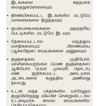
இடங்களை சுத்தமாக
🏠
வைத்துக்கொள்ளவும்.
நிர்ணயிக்கப்பட்ட இடங்களில் மட்டுமே
தகவல்கள்
வாகனங்களை நிறுத்தவும்.
குப்பைக்கூளங்களை அதற்குரிய
பூஜை
பெட்டிகளில் மட்டுமே இடவும்.
தேவைப்பட்டால் மருத்துவ
எப்படி
வசதிகளையும் பிராணவாயு
செல்வது
(ஆக்ஸிஜன்) மையங்களை அணுகவும்.
குழந்தைகள், முதியோர்,
வசதிகள்
மாளிகைப்புறங்கள் (பெண் குழந்தைகள்)
ஆகியோர் பெயர், முகவரி, தொடர்பு
ஆன்லைன்
எண் குறிக்கப்பட்ட அடையாள
பதிவு
அட்டைகளை கழுத்தில் அணிவது
நல்லது.
செய்தல்
உடன் வந்த பக்தர்களில் யாரேனும்
உதவிக்கு
குழுவிலிருந்து விலகிச் சென்றுவிட்டால்
உடனடியாக காவல் மையங்களில்