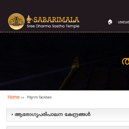
Skip
to
main
🏠
ശബര
content
ത
Breadcrumb
Home
Pilgrim facilities
>>
ആരോഗ്യപരിപാലന കേന്ദ്രങ്ങള്‍