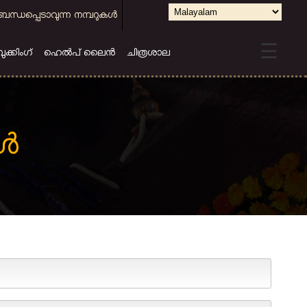
Select
ബന്ധപ്പെടാവുന്ന നമ്പറുകള്‍
your
☰
language
കിംഗ്
ഹെല്‍പ് ലൈന്‍
ചിത്രശാല
്‍