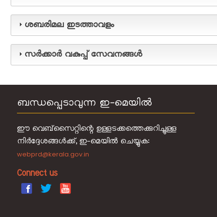
ഹെല്‍പ്
ശബരിമല ഇടത്താവളം
ലൈന്‍
ചിത്രശാല
സർക്കാർ വകുപ്പ് സേവനങ്ങൾ
ബന്ധപ്പെടാവുന്ന ഇ-മെയിൽ
ഈ വെബ്‌സൈറ്റിന്റെ ഉള്ളടക്കത്തെക്കുറിച്ചുള്ള
നിർദ്ദേശങ്ങൾക്ക്, ഇ-മെയിൽ ചെയ്യുക:
webprd@kerala.gov.in
Connect us