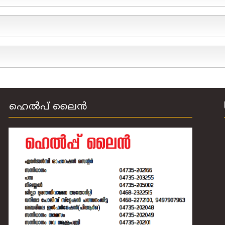
ഹെല്‍പ് ലൈന്‍