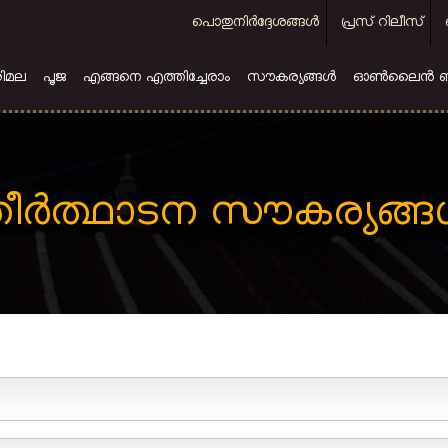
Top
പൊതുനിര്‍ദ്ദേശങ്ങള്‍
പ്രസ് റിലീസ്
menu
ിമല
പൂജ
എങ്ങനെ എത്തിച്ചേരാം
സൗകര്യങ്ങള്‍
ഓൺലൈൻ ബുക്
ീര്‍ത്ഥാടന സൗകര്യങ്ങള