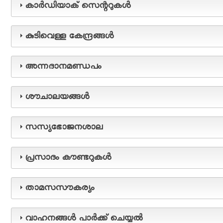
കാര്‍ഡിയാക് സെന്ററുകള്‍
Main
navigation
കുടിവെള്ള കേന്ദ്രങ്ങള്‍
🏠
അന്നദാനമണ്ഡപം
ശബരിമല
ശൗചാലയങ്ങള്‍
പൂജ
സസ്യഭോജനശാല
എങ്ങനെ
എത്തിച്ചേരാം
പ്രസാദം കൗണ്ടറുകള്‍
സൗകര്യങ്ങള്‍
താമസസൗകര്യം
ഓൺലൈൻ
ബുക്കിംഗ്
വാഹനങ്ങള്‍ പാര്‍ക്ക് ചെയ്യല്‍